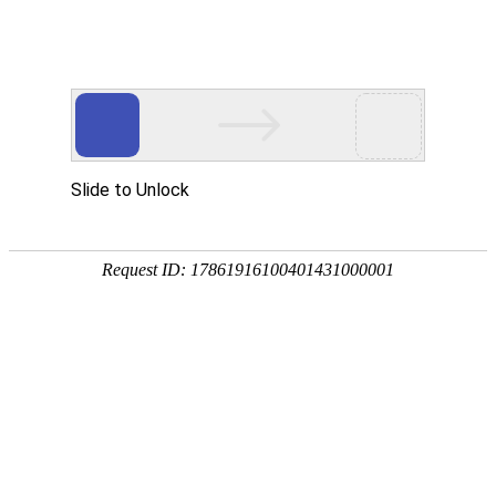
有框自动感应门
上海
产品材质：
不锈钢+玻璃
产品品牌：
旋迈
产品简介：
有框自动感应门由自动门机组、感应器、门框、玻
旋迈自动
璃、拉手、地锁组成，备注：机组可
应用领域：
有框自动感应门适合于宾馆、酒店、银行、写字
楼、医院、商店等，应用非常广泛
门大红鹰
拨打热线
立享优惠
258-890
4008-
官网供应
获取报价
商
有框自动感应门